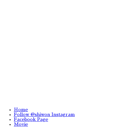
詳細
STAR JEWELRY様のクリスマスパーティ・ギフトの
お菓子を監修させていただきました。 STAR
JEWELRY様の今シーズンのテーマ「SEAQUENCE
- TONE OF LOVE - 」をイメージした琥珀糖の和
菓子です。
STAR JEWELRY
NEXT
K.MINAMOTO
［宗家 源吉兆庵］
コラボレーションメニュー
『粧ひ』
PREV
景丘の家：アートスクール
『今日の気持ち色 和菓子作り』
Works Top
Home
Follow @shiwon Instagram
Facebook Page
Movie