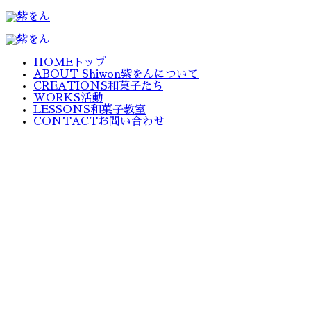
HOME
トップ
ABOUT Shiwon
紫をんについて
CREATIONS
和菓子たち
WORKS
活動
LESSONS
和菓子教室
CONTACT
お問い合わせ
Works
EVENT
STAR JEWELRY
2023.10
STAR JEWELRY様のクリスマスパーティ・ギフト菓子監
修
STAR JEWELRY