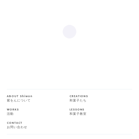
【コンテンツディレクション】
YouTube運用代行・YouTubeコンサルティング支援
株式会社アートブレインズ
NEXT
PREV
AbHeri
ASIAN WINDS
Works Top
ABOUT Shiwon
CREATIONS
紫をんについて
和菓子たち
WORKS
LESSONS
活動
和菓子教室
CONTACT
お問い合わせ