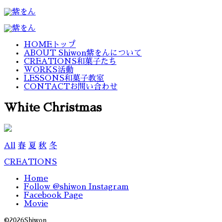
HOME
トップ
ABOUT Shiwon
紫をんについて
CREATIONS
和菓子たち
WORKS
活動
LESSONS
和菓子教室
CONTACT
お問い合わせ
White Christmas
All
春
夏
秋
冬
CREATIONS
Home
Follow @shiwon Instagram
Facebook Page
Movie
©
2026Shiwon