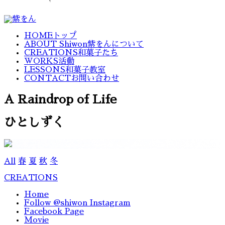
HOME
トップ
ABOUT Shiwon
紫をんについて
CREATIONS
和菓子たち
WORKS
活動
LESSONS
和菓子教室
CONTACT
お問い合わせ
A Raindrop of Life
ひとしずく
All
春
夏
秋
冬
CREATIONS
Home
Follow @shiwon Instagram
Facebook Page
Movie