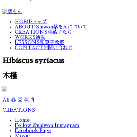
HOME
トップ
ABOUT Shiwon
紫をんについて
CREATIONS
和菓子たち
WORKS
活動
LESSONS
和菓子教室
CONTACT
お問い合わせ
Hibiscus syriacus
木槿
All
春
夏
秋
冬
CREATIONS
Home
Follow @shiwon Instagram
Facebook Page
Movie