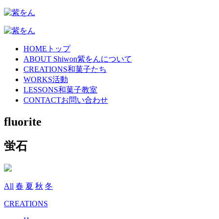
HOME
トップ
ABOUT Shiwon
紫をんについて
CREATIONS
和菓子たち
WORKS
活動
LESSONS
和菓子教室
CONTACT
お問い合わせ
fluorite
蛍石
All
春
夏
秋
冬
CREATIONS