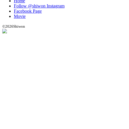
Home
Follow @shiwon Instagram
Facebook Page
Movie
©
2026Shiwon