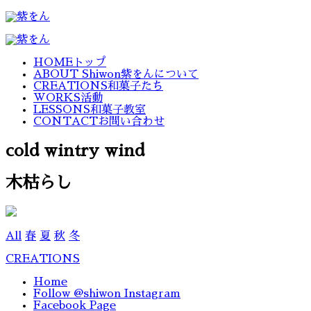
HOME
トップ
ABOUT Shiwon
紫をんについて
CREATIONS
和菓子たち
WORKS
活動
LESSONS
和菓子教室
CONTACT
お問い合わせ
cold wintry wind
木枯らし
All
春
夏
秋
冬
CREATIONS
Home
Follow @shiwon Instagram
Facebook Page